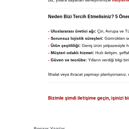
Biz, yıllara dayanan deneyimimizle
müşteril
Neden Bizi Tercih Etmelisiniz? 5 Önem
-
Uluslararası üretici ağı:
Çin, Avrupa ve Tür
-
Sorunsuz lojistik süreçleri:
Gümrükten sev
-
Ürün çeşitliliği:
Geniş ürün yelpazesiyle h
-
Müşteri odaklı hizmet:
Hızlı iletişim, şeff
-
Güven ve tecrübe:
Yılların verdiği bilgi bi
İthalat veya ihracat yapmayı planlıyorsanız, d
Bizimle şimdi iletişime geçin, işinizi b
Benzer Yazılar