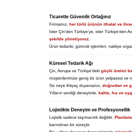
Ticarette Güvenilir Ortağınız
Firmamız,
her türlü ürünün ithalat ve ihra
İster Çin’den Türkiye’ye, ister Türkiye’den 
şekilde yönetiyoruz.
Ürün tedariki, gümrük işlemleri, nakliye org
Küresel Tedarik Ağı
Çin, Avrupa ve Türkiye'deki
güçlü üretici ba
müşterilerimize geniş bir ürün yelpazesi ve r
Siz neye ihtiyaç duyarsanız,
doğrudan ve gü
Yılların verdiği deneyimle,
kalite, hız ve u
Lojistikte Deneyim ve Profesyonellik
Lojistik sadece taşımacılık değildir.
Planlama
barındıran bir süreçtir.