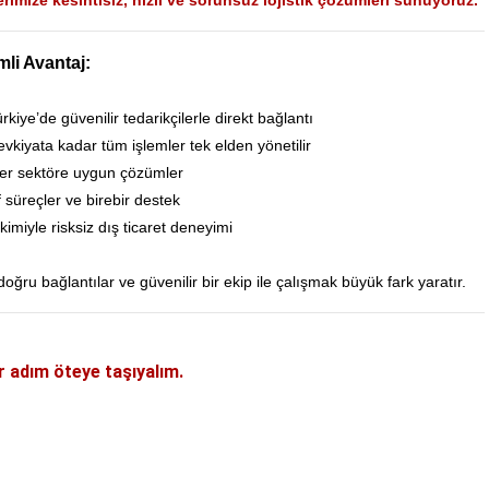
erimize kesintisiz, hızlı ve sorunsuz lojistik çözümleri sunuyoruz.
li Avantaj:
kiye’de güvenilir tedarikçilerle direkt bağlantı
kiyata kadar tüm işlemler tek elden yönetilir
er sektöre uygun çözümler
af süreçler ve birebir destek
rikimiyle risksiz dış ticaret deneyimi
oğru bağlantılar ve güvenilir bir ekip ile çalışmak büyük fark yaratır.
ir adım öteye taşıyalım.