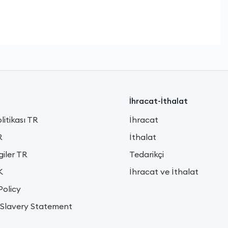
İhracat-İthalat
litikası TR
İhracat
R
İthalat
giler TR
Tedarikçi
K
İhracat ve İthalat
Policy
Slavery Statement