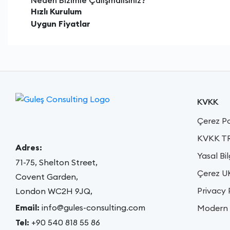
Neden Bizimle Çalışmalısınız?
Hızlı Kurulum
Uygun Fiyatlar
KVKK
Çerez Po
KVKK T
Adres:
Yasal Bil
71-75, Shelton Street,
Çerez U
Covent Garden,
Privacy 
London WC2H 9JQ,
Email:
info@gules-consulting.com
Modern 
Tel:
+90 540 818 55 86