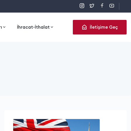
rı
İhracat-İthalat
İletişime Geç