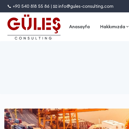
📞 +90 540 818 55 86 | 📧 info@gules-consulting.com
Anasayfa
Hakkımızda