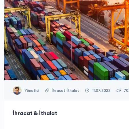
İhracat-İthalat
Yönetici
11.07.2022
70
İhracat & İthalat