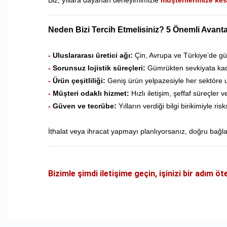
Biz, yıllara dayanan deneyimimizle
müşterilerimize kes
Neden Bizi Tercih Etmelisiniz? 5 Önemli Avanta
-
Uluslararası üretici ağı:
Çin, Avrupa ve Türkiye’de güve
-
Sorunsuz lojistik süreçleri:
Gümrükten sevkiyata kada
-
Ürün çeşitliliği:
Geniş ürün yelpazesiyle her sektöre
-
Müşteri odaklı hizmet:
Hızlı iletişim, şeffaf süreçler v
-
Güven ve tecrübe:
Yılların verdiği bilgi birikimiyle ris
İthalat veya ihracat yapmayı planlıyorsanız, doğru bağlant
Bizimle şimdi iletişime geçin, işinizi bir adım öt