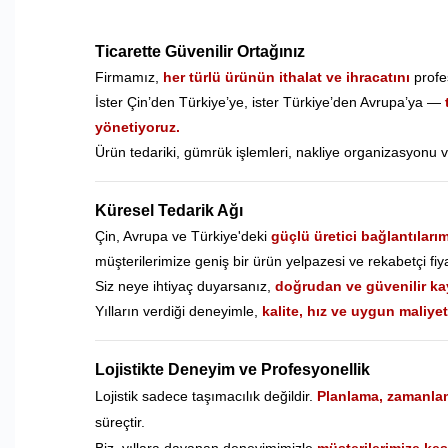
Ticarette Güvenilir Ortağınız
Firmamız,
her türlü ürünün ithalat ve ihracatını
profe
İster Çin’den Türkiye’ye, ister Türkiye’den Avrupa’ya —
yönetiyoruz.
Ürün tedariki, gümrük işlemleri, nakliye organizasyonu 
Küresel Tedarik Ağı
Çin, Avrupa ve Türkiye'deki
güçlü üretici bağlantılarım
müşterilerimize geniş bir ürün yelpazesi ve rekabetçi fiy
Siz neye ihtiyaç duyarsanız,
doğrudan ve güvenilir ka
Yılların verdiği deneyimle,
kalite, hız ve uygun maliye
Lojistikte Deneyim ve Profesyonellik
Lojistik sadece taşımacılık değildir.
Planlama, zamanlam
süreçtir.