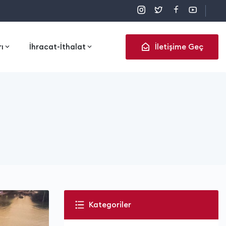
rı
İhracat-İthalat
İletişime Geç
Kategoriler