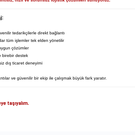
intisiz, hızlı ve sorunsuz lojistik çözümleri sunuyoruz.
j:
nilir tedarikçilerle direkt bağlantı
r tüm işlemler tek elden yönetilir
 uygun çözümler
e birebir destek
ksiz dış ticaret deneyimi
ılar ve güvenilir bir ekip ile çalışmak büyük fark yaratır.
eye taşıyalım.